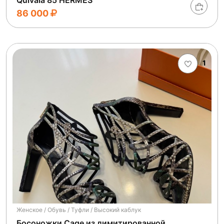
Quivala 85 HERMES
86 000
1
Женское / Обувь / Туфли / Высокий каблук
Босоножки Cage из лимитированной