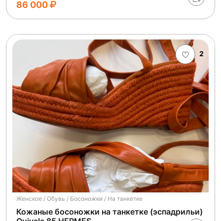
86 000
2
Женское / Обувь / Босоножки / На танкетке
Кожаные босоножки на танкетке (эспадрильи)