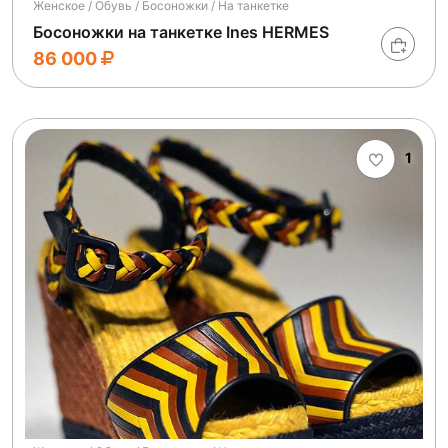
Женское / Обувь / Босоножки / На танкетке
Босоножки на танкетке Ines HERMES
86 000
1