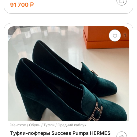
91 700
1
Женское / Обувь / Туфли / Средний каблук
Туфли-лофтеры Success Pumps HERMES