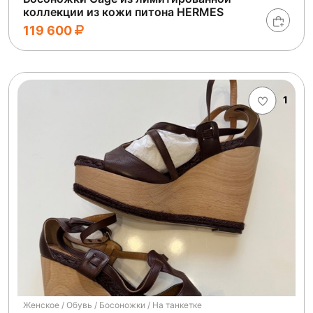
коллекции из кожи питона HERMES
119 600
1
Женское / Обувь / Босоножки / На танкетке