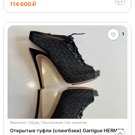
114 600
1
Женское / Обувь / Босоножки / На танкетке
Открытые туфли (слингбэки) Garrigue HERMES