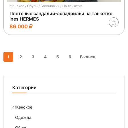
Женское / Обувь / Босоножки / На танкетке
Плетеные сандалии-эспадрильи на танкетке
Ines HERMES
86 000
1
2
3
4
5
6
В конец
Категории
Женское
Одежда
Обувь