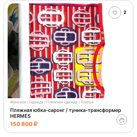
2
Женское / Одежда / Пляжная одежда / Платья
Пляжная юбка-саронг / туника-трансформер
HERMES
150 800