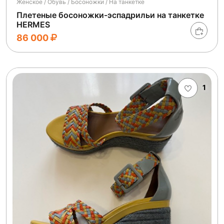
Женское / Обувь / Босоножки / На танкетке
Плетеные босоножки-эспадрильи на танкетке
HERMES
86 000
1