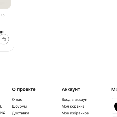
Женское / Обувь / Кроссовки и кеды / Кеды
e
ши
О проекте
Аккаунт
М
О нас
Вход в аккаунт
.
Шоурум
Моя корзина
фис
Доставка
Мое избранное