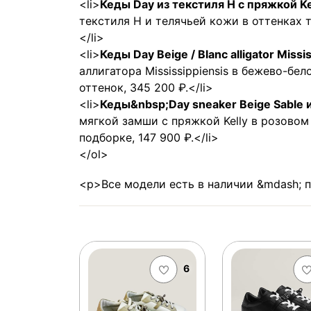
<li>
Кеды Day из текстиля H с пряжкой Kel
текстиля H и телячьей кожи в оттенках т
</li>
<li>
Кеды Day Beige / Blanc alligator Miss
аллигатора Mississippiensis в бежево-бе
оттенок, 345 200 ₽.</li>
<li>
Кеды&nbsp;Day sneaker Beige Sable
мягкой замши с пряжкой Kelly в розовом
подборке, 147 900 ₽.</li>
</ol>
<p>Все модели есть в наличии &mdash; 
6