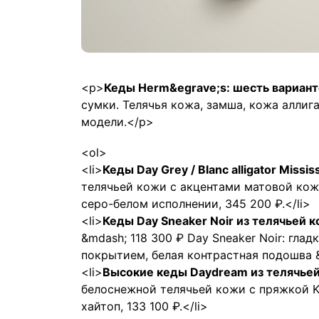
<p>
Кеды Herm&egrave;s: шесть вариант
сумки. Телячья кожа, замша, кожа аллиг
модели.</p>
<ol>
<li>
Кеды Day Grey / Blanc alligator Missi
телячьей кожи с акцентами матовой кожи
серо-белом исполнении, 345 200 ₽.</li>
<li>
Кеды Day Sneaker Noir из телячьей
&mdash; 118 300 ₽ Day Sneaker Noir: гла
покрытием, белая контрастная подошва &m
<li>
Высокие кеды Daydream из телячье
белоснежной телячьей кожи с пряжкой Ke
хайтоп, 133 100 ₽.</li>