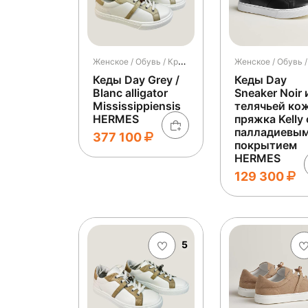
Женское / Обувь / Кроссовки и кеды / Кеды
Кеды Day Grey /
Кеды Day
Blanc alligator
Sneaker Noir 
Mississippiensis
телячьей ко
HERMES
пряжка Kelly 
палладиевы
377 100
покрытием
HERMES
129 300
5