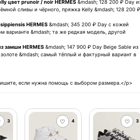
ly цвет prunoir / noir HERMES
&mdash; 128 200 ₽ Day и
ёмной сливы и чёрного, пряжка Kelly &mdash; 128 200 ₽
issippiensis HERMES
&mdash; 345 200 ₽ Day с кожей
лом варианте &mdash; та же редкая модель, другой
 из замши HERMES
&mdash; 147 900 ₽ Day Beige Sable из
 золоте &mdash; самый тёплый и фактурный вариант в
пишите, если нужна помощь с выбором размера.</p>
3
4
3