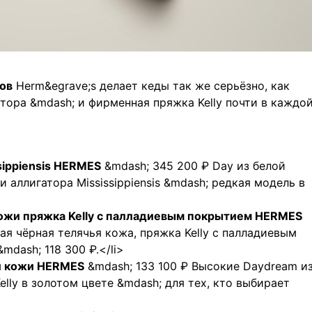
ов
Herm&egrave;s делает кеды так же серьёзно, как
атора &mdash; и фирменная пряжка Kelly почти в каждо
ssippiensis HERMES
&mdash; 345 200 ₽ Day из белой
 аллигатора Mississippiensis &mdash; редкая модель в
 кожи пряжка Kelly с палладиевым покрытием HERMES
дкая чёрная телячья кожа, пряжка Kelly с палладиевым
dash; 118 300 ₽.</li>
й кожи HERMES
&mdash; 133 100 ₽ Высокие Daydream и
lly в золотом цвете &mdash; для тех, кто выбирает