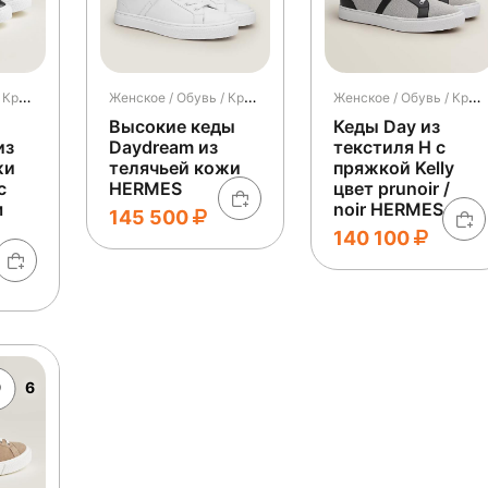
Женское / Обувь / Кроссовки и кеды / Кеды
Женское / Обувь / Кроссовки и кеды / Кеды
Женское / Обувь / Кроссовки и кеды / Кеды
Высокие кеды
Кеды Day из
из
Daydream из
текстиля H с
жи
телячьей кожи
пряжкой Kelly
с
HERMES
цвет prunoir /
м
noir HERMES
145 500
140 100
6