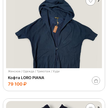
7
Женское / Одежда / Трикотаж / Худи
Кофта LORO PIANA
79 100
2