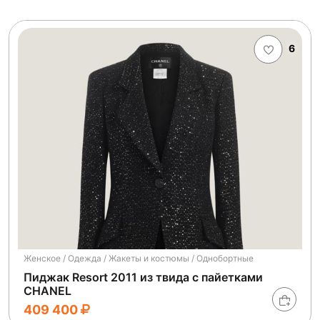
6
Женское / Одежда / Жакеты и костюмы / Однобортные
Пиджак Resort 2011 из твида с пайетками
CHANEL
409 400