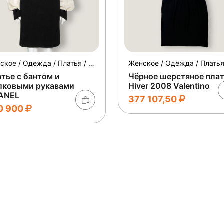
Женское / Одежда / Платья / Коктейльные
тье с бантом и
Чёрное шерстяное пла
лковыми рукавами
Hiver 2008 Valentino
ANEL
377 107,50
0 900