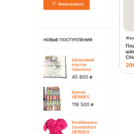
Фильтровать
НОВЫЕ ПОСТУПЛЕНИЯ
Пла
шё
CH
Шелковый
платок
29
Valentino
45 800
Брюки
HERMES
118 500
Комбинезон
Combishort
HERMES