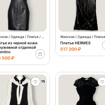
Женское / Одежда / Платья / Коктейльные
тье из черной кожи
Платье HERMES
ружевной отделкой
517 200
entino
5 500
15