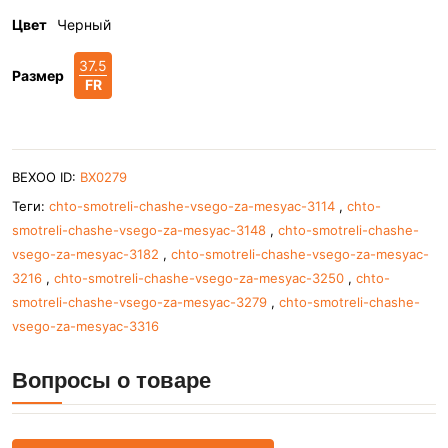
Цвет
Черный
37.5
Размер
FR
BEXOO ID:
BX0279
Теги:
chto-smotreli-chashe-vsego-za-mesyac-3114
,
chto-
smotreli-chashe-vsego-za-mesyac-3148
,
chto-smotreli-chashe-
vsego-za-mesyac-3182
,
chto-smotreli-chashe-vsego-za-mesyac-
3216
,
chto-smotreli-chashe-vsego-za-mesyac-3250
,
chto-
smotreli-chashe-vsego-za-mesyac-3279
,
chto-smotreli-chashe-
vsego-za-mesyac-3316
Вопросы о товаре