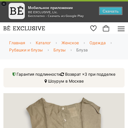
×
Мобильное приложение
Скачать
BE EXCLUSIVE, Llc.
Бесплатно - Скачать из Google Play
Главная
Каталог
Женское
Одежда
Рубашки и блузы
Блузы
Блуза
Гарантия подлинности
Возврат ×3 при подделке
Шоурум в Москве