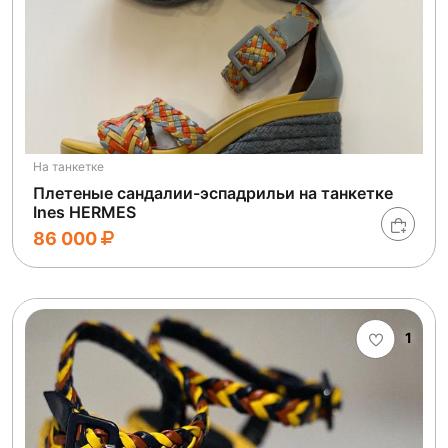
На танкетке
Плетеные сандалии-эспадрильи на танкетке
Ines HERMES
86 000
1