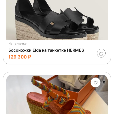
На танкетке
Босоножки Elda на танкетке HERMES
129 300
0