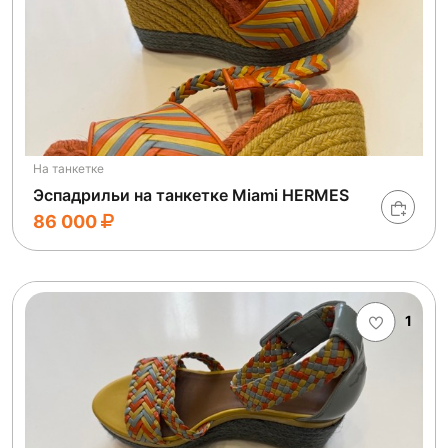
На танкетке
Эспадрильи на танкетке Miami HERMES
86 000
1