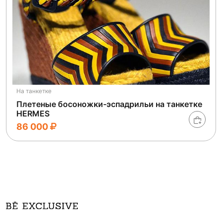
На танкетке
Плетеные босоножки-эспадрильи на танкетке
HERMES
86 000