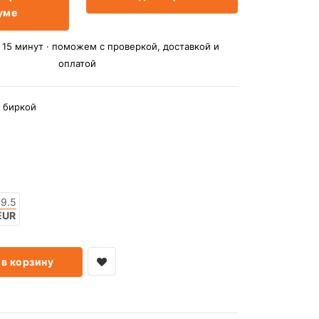
уме
15 минут · поможем с проверкой, доставкой и
оплатой
 биркой
9.5
EUR
в корзину