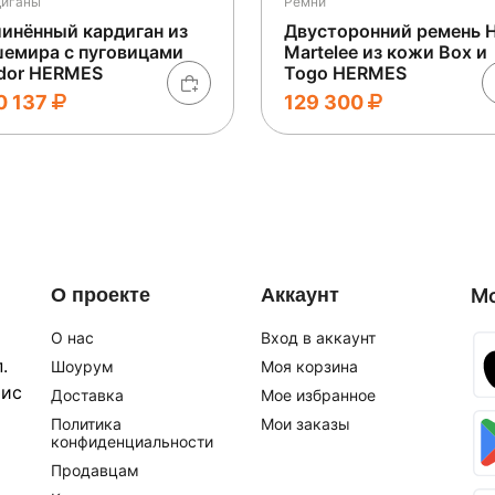
диганы
Ремни
инённый кардиган из
Двусторонний ремень 
емира с пуговицами
Martelee из кожи Box и
dor HERMES
Togo HERMES
0 137
129 300
О проекте
Аккаунт
М
О нас
Вход в аккаунт
.
Шоурум
Моя корзина
фис
Доставка
Мое избранное
Политика
Мои заказы
конфиденциальности
Продавцам