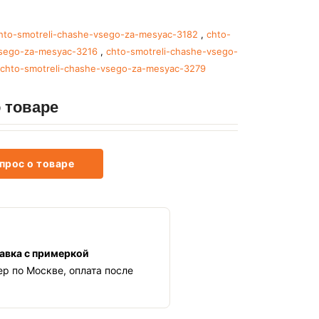
hto-smotreli-chashe-vsego-za-mesyac-3182
,
chto-
vsego-za-mesyac-3216
,
chto-smotreli-chashe-vsego-
chto-smotreli-chashe-vsego-za-mesyac-3279
 товаре
прос о товаре
авка с примеркой
ер по Москве, оплата после