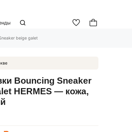
енды
neaker beige galet
кве
ки Bouncing Sneaker
alet HERMES — кожа,
й