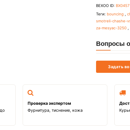
BEXOO ID:
BX0457
Теги:
bouncing
,
c
smotreli-chashe-
za-mesyac-3250
,
Вопросы о
Задать во
Проверка экспертом
Дост
 до
Фурнитура, тиснение, кожа
Курь