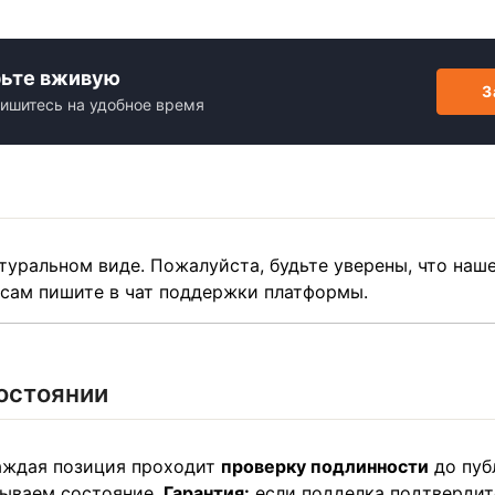
рьте вживую
З
ишитесь на удобное время
туральном виде. Пожалуйста, будьте уверены, что наш
осам пишите в чат поддержки платформы.
остоянии
Каждая позиция проходит
проверку подлинности
до пуб
сываем состояние.
Гарантия:
если подделка подтвердит