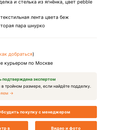
делка и стелька из ягнёнка, цвет pebble
текстильная лента цвета беж
вторая пара шнурко
как добраться
)
е курьером по Москве
 подтверждена экспертом
 в тройном размере, если найдёте подделку.
ряем →
бсудить покупку с менеджером
тр в
Видео и фото