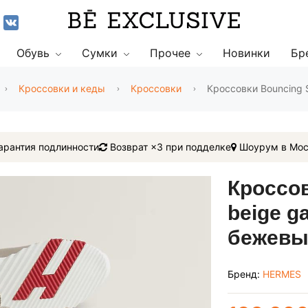
Обувь
Сумки
Прочее
Новинки
Бр
Кроссовки и кеды
Кроссовки
Кроссовки Bouncing S
арантия подлинности
Возврат ×3 при подделке
Шоурум в Мос
Кроссов
beige g
бежевы
Бренд:
HERMES