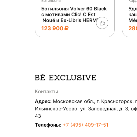
Ботильоны
Кар
Ботильоны Volver 60 Black
Удл
с мотивами Clic! C Est
каш
Noué и Ex-Libris HERMES
Mé
123 900
28
Контакты
Адрес:
Московская обл., г. Красногорск, п
Ильинское-Усово, ул. Заповедная, д. 3, о
43
Телефоны:
+7 (495) 409-17-51