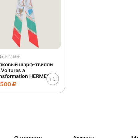
ы и платки
лковый шарф-твилли
 Voitures a
nsformation HERMES
 500