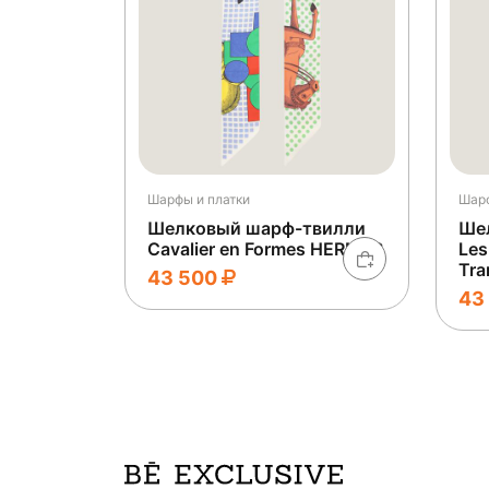
Шарфы и платки
Шарф
Шелковый шарф-твилли
Ше
Cavalier en Formes HERMES
Les
Tra
43 500
43