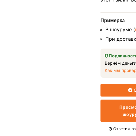
Примерка
В шоуруме (
При доставк
Подлинность
Вернём деньги
Как мы прове
О
Просмо
шоур
Ответим за 