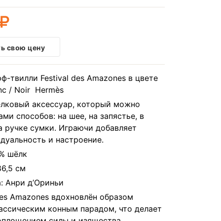
ь свою цену
-твилли Festival des Amazones в цвете
anc / Noir Hermès
лковый аксессуар, который можно
ми способов: на шее, на запястье, в
а ручке сумки. Играючи добавляет
дуальность и настроение.
0% шёлк
86,5 см
: Анри д’Ориньи
 des Amazones вдохновлён образом
ассическим конным парадом, что делает
оплощением силы и изящества.