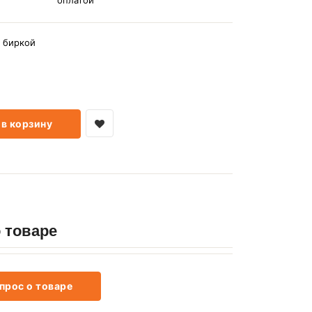
оплатой
 биркой
в корзину
 товаре
прос о товаре