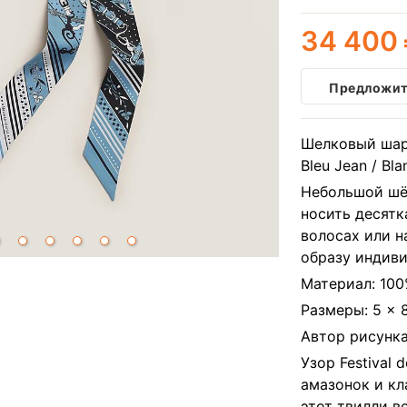
34 400
Предложит
Шелковый шарф
Bleu Jean / Bl
Небольшой шё
носить десятка
волосах или н
образу индиви
Материал: 10
Размеры: 5 × 
Автор рисунка
Узор Festival
амазонок и кл
этот твилли в