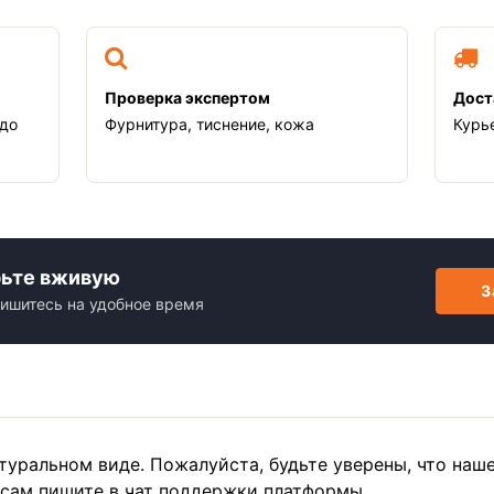
Проверка экспертом
Дост
 до
Фурнитура, тиснение, кожа
Курь
рьте вживую
З
ишитесь на удобное время
туральном виде. Пожалуйста, будьте уверены, что наш
осам пишите в чат поддержки платформы.