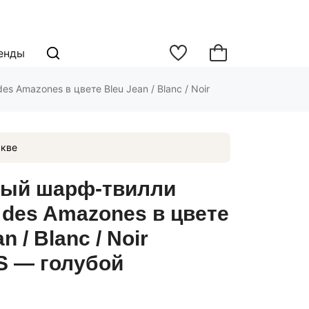
енды
s Amazones в цвете Bleu Jean / Blanc / Noir
кве
ый шарф-твилли
l des Amazones в цвете
n / Blanc / Noir
 — голубой