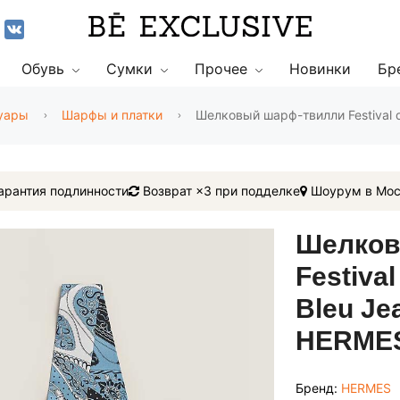
Обувь
Сумки
Прочее
Новинки
Бр
уары
Шарфы и платки
Шелковый шарф-твилли Festival de
арантия подлинности
Возврат ×3 при подделке
Шоурум в Мос
Шелков
Festiva
Bleu Jea
HERMES
Бренд:
HERMES