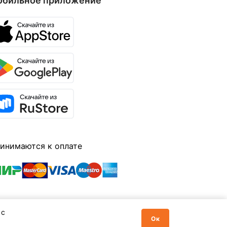
обильное приложение
инимаются к оплате
 с
Ок