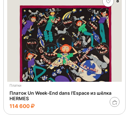
8
Платки
Платок Un Week‑End dans l’Espace из шёлка
HERMES
114 600