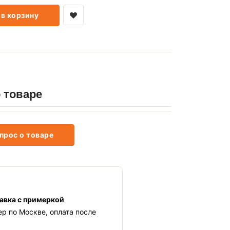
в корзину
 товаре
прос о товаре
авка с примеркой
ер по Москве, оплата после