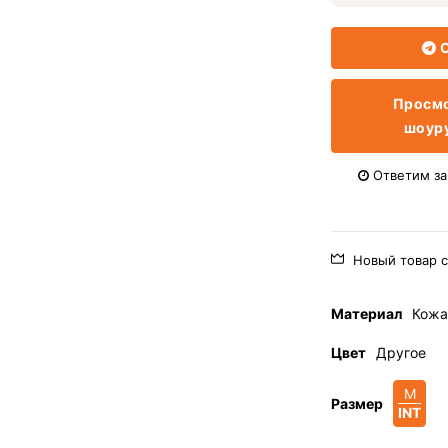
О
Просмо
шоур
Ответим за 
Новый товар с
Материал
Кожа
Цвет
Другое
M
Размер
INT