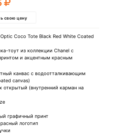
5
ь свою цену
Optic Coco Tote Black Red White Coated
ка-тоут из коллекции Chanel с
принтом и акцентным красным
отный канвас с водоотталкивающим
ated canvas)
х открытый (внутренний карман на
ize
ый графичный принт
красный логотип
учки