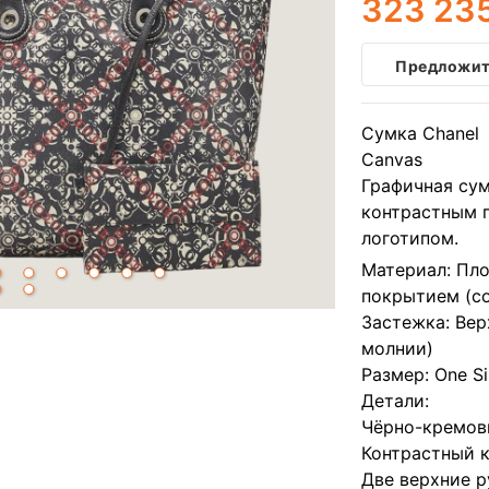
323 23
Предложит
Сумка Chanel 
Canvas
Графичная сум
контрастным 
логотипом.
Материал: Пл
покрытием (co
Застежка: Вер
молнии)
Размер: One S
Детали:
Чёрно-кремов
Контрастный 
Две верхние р