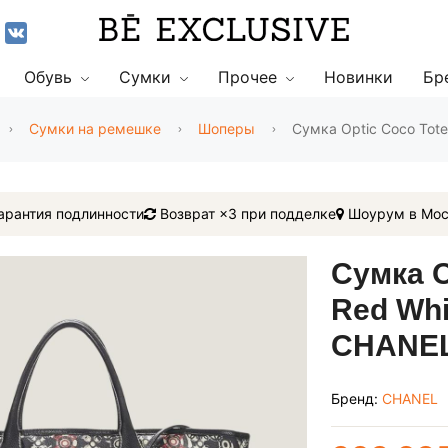
Обувь
Сумки
Прочее
Новинки
Бр
Сумки на ремешке
Шоперы
Сумка Optic Coco Tote
арантия подлинности
Возврат ×3 при подделке
Шоурум в Мос
Сумка O
Red Whi
CHANEL
Бренд:
CHANEL