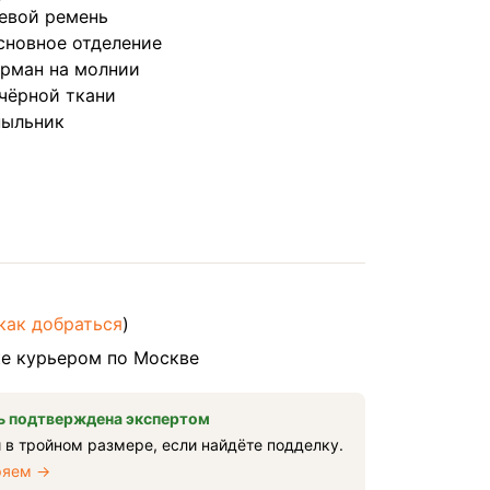
евой ремень
сновное отделение
арман на молнии
чёрной ткани
пыльник
как добраться
)
е курьером по Москве
 подтверждена экспертом
 в тройном размере, если найдёте подделку.
ряем →