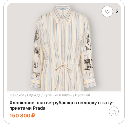
5
Женское / Одежда / Рубашки и блузы / Рубашки
Хлопковое платье-рубашка в полоску с тату-
принтами Prada
150 800